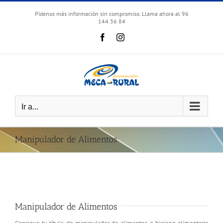
Skip
to
Pídenos más información sin compromiso. Llama ahora al 96
144 36 84
content
Facebook
Instagram
Ir a...
Manipulador de Alimentos
Manipulador de Alimentos