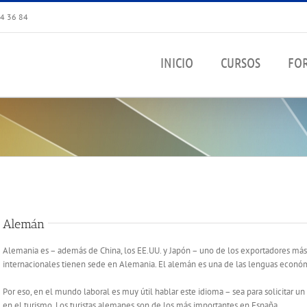
44 36 84
INICIO
CURSOS
FO
Alemán
Alemania es – además de China, los EE.UU. y Japón – uno de los exportadores m
internacionales tienen sede en Alemania. El alemán es una de las lenguas econó
Por eso, en el mundo laboral es muy útil hablar este idioma – sea para solicitar u
en el turismo. Los turistas alemanes son de los más importantes en España.