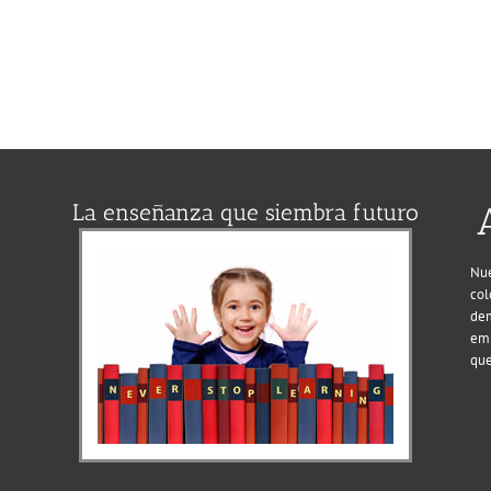
La enseñanza que siembra futuro
Nue
col
dem
emp
que