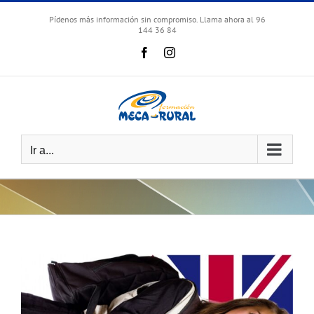
Skip
to
Pídenos más información sin compromiso. Llama ahora al 96
144 36 84
content
Facebook
Instagram
Ir a...