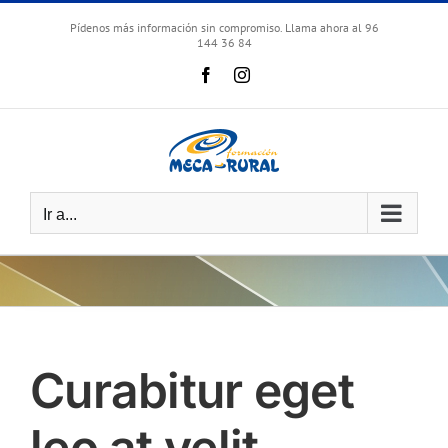
Skip
to
Pídenos más información sin compromiso. Llama ahora al 96
144 36 84
content
Facebook
Instagram
Ir a...
Curabitur eget
leo at velit